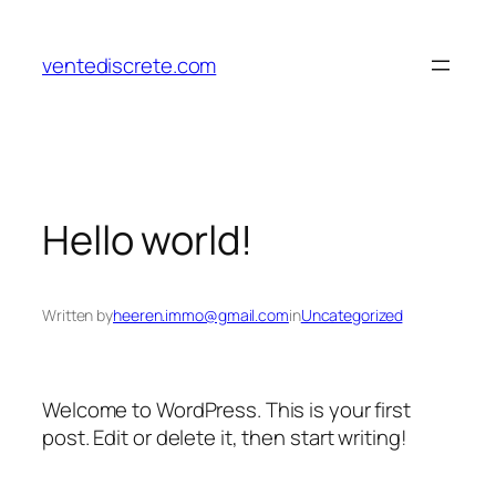
Aller
au
ventediscrete.com
contenu
Hello world!
Written by
heeren.immo@gmail.com
in
Uncategorized
Welcome to WordPress. This is your first
post. Edit or delete it, then start writing!